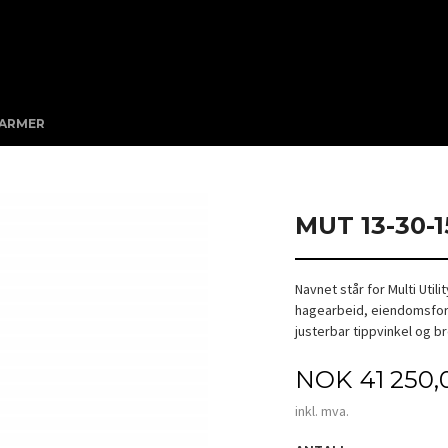
KARMER
MUT 13-30-
Navnet står for Multi Utili
hagearbeid, eiendomsforv
justerbar tippvinkel og b
Pris
NOK
41 250,
inkl. mva.