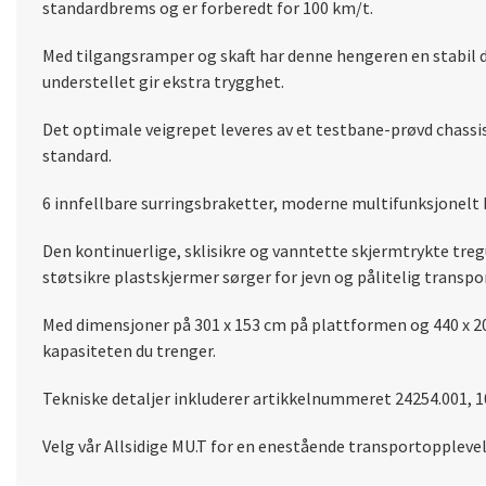
standardbrems og er forberedt for 100 km/t.
Med tilgangsramper og skaft har denne hengeren en stabil 
understellet gir ekstra trygghet.
Det optimale veigrepet leveres av et testbane-prøvd chass
standard.
6 innfellbare surringsbraketter, moderne multifunksjonelt 
Den kontinuerlige, sklisikre og vanntette skjermtrykte tre
støtsikre plastskjermer sørger for jevn og pålitelig transpo
Med dimensjoner på 301 x 153 cm på plattformen og 440 x 20
kapasiteten du trenger.
Tekniske detaljer inkluderer artikkelnummeret 24254.001, 10
Velg vår Allsidige MU.T for en enestående transportopplevels