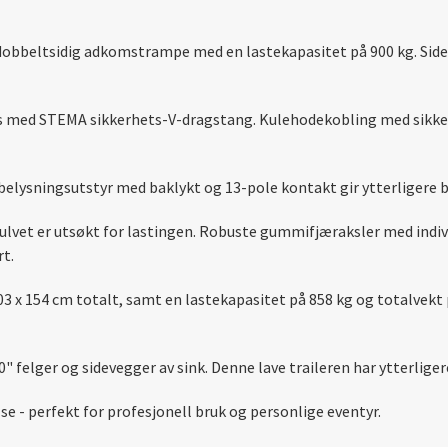
dobbeltsidig adkomstrampe med en lastekapasitet på 900 kg. Side
is med STEMA sikkerhets-V-dragstang. Kulehodekobling med sikker
belysningsutstyr med baklykt og 13-pole kontakt gir ytterligere 
gulvet er utsøkt for lastingen. Robuste gummifjæraksler med indi
rt.
3 x 154 cm totalt, samt en lastekapasitet på 858 kg og totalvekt
" felger og sidevegger av sink. Denne lave traileren har ytterlig
e - perfekt for profesjonell bruk og personlige eventyr.