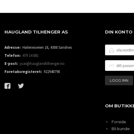
HAUGLAND TILHENGER AS
DIN KONTO
E-
Adresse:
Hølenesveien 18, 4308 Sandnes
POSTADRESSE
Telefon:
479 14 881
DITT
E-post:
joar@hauglandtilhenger.no
PASSORD
Foretaksregisteret:
922948798
OM BUTIKK
Forside
Bli kunde