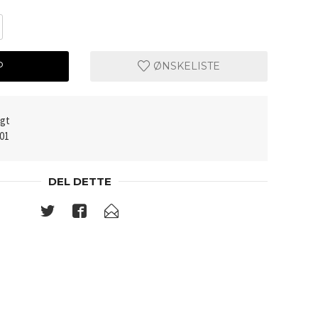
P
ØNSKELISTE
lgt
001
DEL DETTE