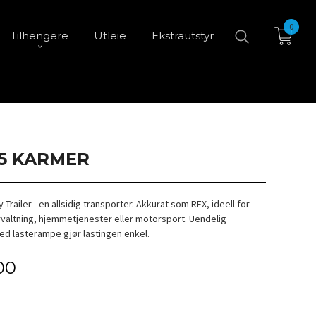
0
Tilhengere
Utleie
Ekstrautstyr
15 KARMER
ty Trailer - en allsidig transporter. Akkurat som REX, ideell for
altning, hjemmetjenester eller motorsport. Uendelig
red lasterampe gjør lastingen enkel.
00