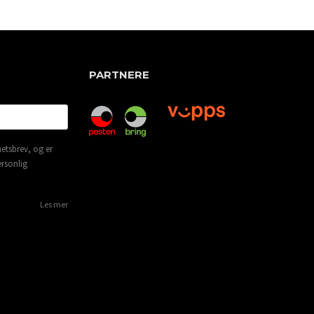
PARTNERE
etsbrev, og er
ersonlig
Les mer