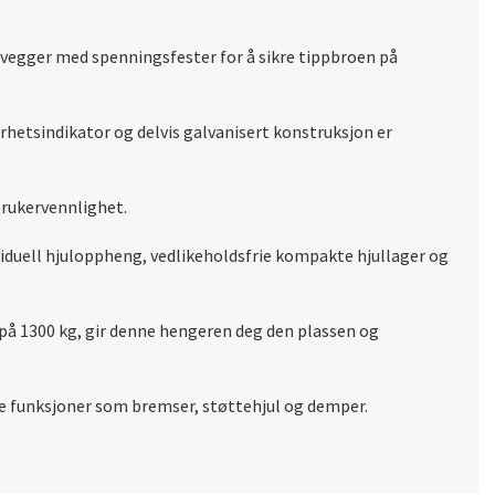
vegger med spenningsfester for å sikre tippbroen på
hetsindikator og delvis galvanisert konstruksjon er
brukervennlighet.
viduell hjuloppheng, vedlikeholdsfrie kompakte hjullager og
 på 1300 kg, gir denne hengeren deg den plassen og
ere funksjoner som bremser, støttehjul og demper.