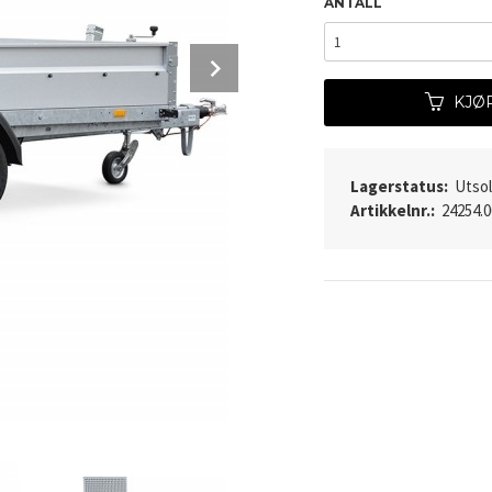
ANTALL
Next
KJØ
Lagerstatus:
Utso
Artikkelnr.:
24254.