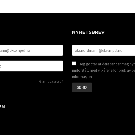
NYHETSBREV
Jeg godtar at dere sender meg nyh
innforstått med vilkårene for bruk av p
informasjon
Glemt passord?
EN