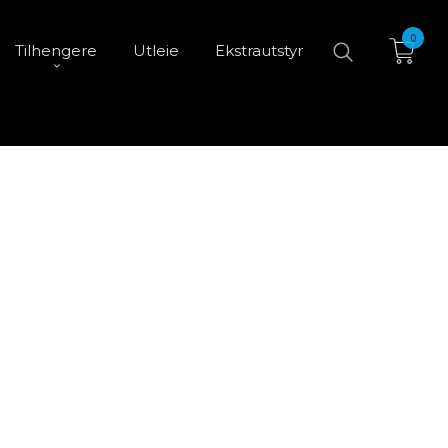
0
Tilhengere
Utleie
Ekstrautstyr