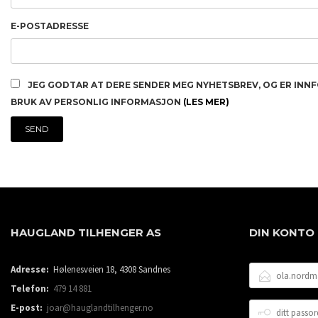
E-POSTADRESSE
JEG GODTAR AT DERE SENDER MEG NYHETSBREV, OG ER INN
BRUK AV PERSONLIG INFORMASJON
(LES MER)
HAUGLAND TILHENGER AS
DIN KONTO
E-
Adresse:
Hølenesveien 18, 4308 Sandnes
POSTADRESSE
Telefon:
479 14 881
DITT
E-post:
joar@hauglandtilhenger.no
PASSORD