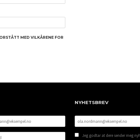
FORSTÅTT MED VILKÅRENE FOR
NYHETSBREV
Jeg godtar at dere sender meg nyh