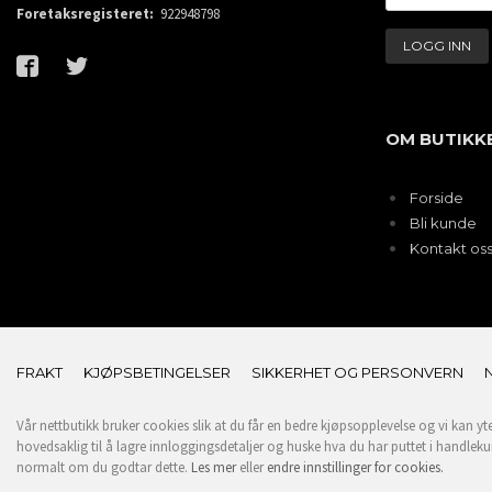
Foretaksregisteret:
922948798
OM BUTIKK
Forside
Bli kunde
Kontakt os
FRAKT
KJØPSBETINGELSER
SIKKERHET OG PERSONVERN
Vår nettbutikk bruker cookies slik at du får en bedre kjøpsopplevelse og vi kan yt
hovedsaklig til å lagre innloggingsdetaljer og huske hva du har puttet i handleku
normalt om du godtar dette.
Les mer
eller
endre innstillinger for cookies.