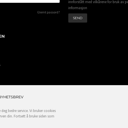
innforstått med vilkårene for bruk av p
informasjon
Glemt passord?
EN
s
NYHETSBREV
e deg bedre service. Vi bruker cookies
rven din. Fortsett å bruke siden som