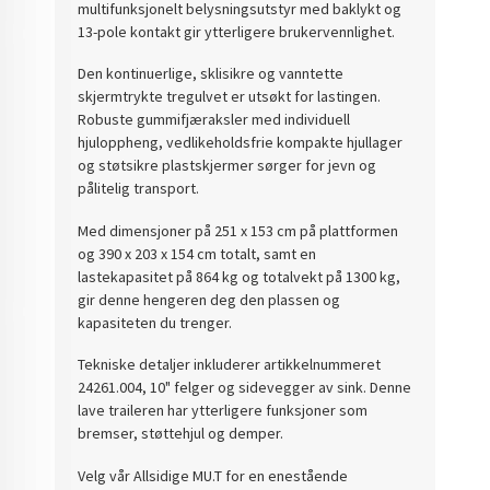
multifunksjonelt belysningsutstyr med baklykt og
13-pole kontakt gir ytterligere brukervennlighet.
Den kontinuerlige, sklisikre og vanntette
skjermtrykte tregulvet er utsøkt for lastingen.
Robuste gummifjæraksler med individuell
hjuloppheng, vedlikeholdsfrie kompakte hjullager
og støtsikre plastskjermer sørger for jevn og
pålitelig transport.
Med dimensjoner på 251 x 153 cm på plattformen
og 390 x 203 x 154 cm totalt, samt en
lastekapasitet på 864 kg og totalvekt på 1300 kg,
gir denne hengeren deg den plassen og
kapasiteten du trenger.
Tekniske detaljer inkluderer artikkelnummeret
24261.004, 10" felger og sidevegger av sink. Denne
lave traileren har ytterligere funksjoner som
bremser, støttehjul og demper.
Velg vår Allsidige MU.T for en enestående