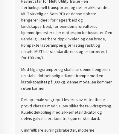
Navnet står for Multi Utility Trailer - en
flerfunksjonell transporter, og det er akkurat det
MU.T virkelig er. Som REX er denne tipbare
hengeren ideell for hagearbeid og
landskapsarbeid, for eiendomsforvaltere,
hjemmetjenester eller motorsportentusiaster. Den
uendelig justerbare tippvinkelen og den brede,
kompakte lasterampen gjør lasting raskt og
enkelt. MU.T har standardbrems og er forberedt
for 100 km/t.
Med tilgangsramper og skaft har denne hengeren
en stabil dobbeltsidig adkomstrampe med en
lastekapasitet på 900 kg. denne modellen kommer
i uten karmer
Det optimale veigrepet leveres av et testbane-
prøvd chassis med STEMA sikkerhets-V-dragstang.
Kulehodekobling med sikkerhetsindikator og
delvis galvanisert konstruksjon er standard.
6 innfellbare surringsbraketter, moderne