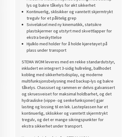
lys og bakre tåkelys for økt sikkerhet
Kontinuerlig, sklisikker og vanntett skjermtrykt
tregulv for et pålitelig grep
Svivelaksel med ny kinematikk, støtsikre
plastskjermer og utstyrt med skvettlapper for
ekstra beskyttelse
Hjulklo med holder for å holde kjøretøyet på
plass under transport
STEMA WOM leveres med en rekke standardutstyr,
inkludert en integrert 3-sidig hullreling, ballhodet
kobling med sikkerhetsdisplay, og moderne
multifunksjonsbelysning med backup-lys og bakre
tåkelys. Chassiset og rammen er delvis galvanisert
og skruesveiset for maksimal holdbarhet, og det
hydrauliske (vippe- og senkefunksjoner) gjør
lasting og lossing til en lek. Lasteplassen har et
kontinuerlig, sklisikker og vanntett skjermtrykt
tregulv, og det er mange sikringspunkter for
ekstra sikkerhet under transport.