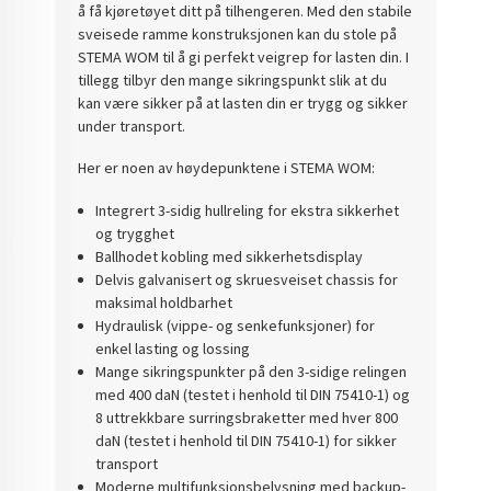
å få kjøretøyet ditt på tilhengeren. Med den stabile
sveisede ramme konstruksjonen kan du stole på
STEMA WOM til å gi perfekt veigrep for lasten din. I
tillegg tilbyr den mange sikringspunkt slik at du
kan være sikker på at lasten din er trygg og sikker
under transport.
Her er noen av høydepunktene i STEMA WOM:
Integrert 3-sidig hullreling for ekstra sikkerhet
og trygghet
Ballhodet kobling med sikkerhetsdisplay
Delvis galvanisert og skruesveiset chassis for
maksimal holdbarhet
Hydraulisk (vippe- og senkefunksjoner) for
enkel lasting og lossing
Mange sikringspunkter på den 3-sidige relingen
med 400 daN (testet i henhold til DIN 75410-1) og
8 uttrekkbare surringsbraketter med hver 800
daN (testet i henhold til DIN 75410-1) for sikker
transport
Moderne multifunksjonsbelysning med backup-