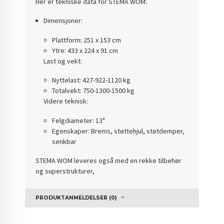
Her er tekniske data for STEMA WOM:
Dimensjoner:
Plattform: 251 x 153 cm
Ytre: 433 x 224 x 91 cm
Last og vekt:
Nyttelast: 427-922-1120 kg
Totalvekt: 750-1300-1500 kg
Videre teknisk:
Felgdiameter: 13"
Egenskaper: Brems, støttehjul, støtdemper,
senkbar
STEMA WOM leveres også med en rekke tilbehør
og superstrukturer,
PRODUKTANMELDELSER (0)