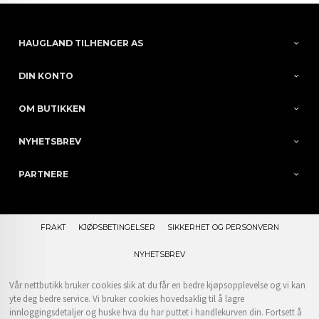
HAUGLAND TILHENGER AS
DIN KONTO
OM BUTIKKEN
NYHETSBREV
PARTNERE
FRAKT
KJØPSBETINGELSER
SIKKERHET OG PERSONVERN
NYHETSBREV
Vår nettbutikk bruker cookies slik at du får en bedre kjøpsopplevelse og vi kan
yte deg bedre service. Vi bruker cookies hovedsaklig til å lagre
innloggingsdetaljer og huske hva du har puttet i handlekurven din. Fortsett å