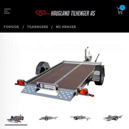
Gå
0
til
innholdet
FORSIDE
TILHENGERE
MC HENGER