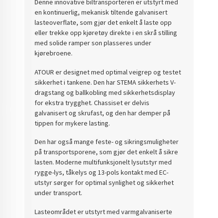
Denne innovative biltransporteren er utstyrt med
en kontinuerlig, mekanisk tiltende galvanisert
lasteoverflate, som gjør det enkelt å laste opp
eller trekke opp kjøretøy direkte i en skrå stilling
med solide ramper son plasseres under
kjørebroene.
ATOUR er designet med optimal veigrep og testet
sikkerhet i tankene. Den har STEMA sikkerhets V-
dragstang og ballkobling med sikkerhetsdisplay
for ekstra trygghet. Chassiset er delvis
galvanisert og skrufast, og den har demper på
tippen for mykere lasting.
Den har også mange feste- og sikringsmuligheter
på transportsporene, som gjør det enkelt å sikre
lasten. Moderne multifunksjonelt lysutstyr med
rygge-lys, tåkelys og 13-pols kontakt med EC-
utstyr sørger for optimal synlighet og sikkerhet
under transport.
Lasteområdet er utstyrt med varmgalvaniserte