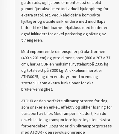
guide rails, og hjulene er montert på en solid
gummi-fjæraksel med individuell hjuloppheng for
ekstra stabilitet. Vedlikeholdsfrie kompakte
hjullager og stabile sinkfendere med mud flaps
bidrar til økt holdbarhet. Hjulkloss med holder er
også inkludert for enkel parkering og sikring av
tilhengeren.
Med imponerende dimensjoner på plattformen
(400 × 201 cm) og ytre dimensjoner (600 × 207 × 77
cm), har ATOUR en maksimal nyttelast på 2335 kg
og totalvekt på 3000 kg. Artikkelnummeret er
ATH30025, og den er utstyrt med brems og
støttehjul som ekstra funksjoner for økt
brukervennlighet.
ATOUR er den perfekte biltransporteren for deg
som ønsker en enkel, effektiv og sikker løsning for
transport av biler. Med ramper inkludert, kan du
enkelt laste og transportere kjøretøy uten ekstra
forberedelser. Oppgrader din biltransportprosess
med ATOUR - den revolusjonerende