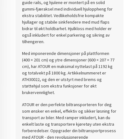
guide rails, og hjulene er montert på en solid
gummi-fjæraksel med individuell hjuloppheng for
ekstra stabilitet. Vedlikeholdsfrie kompakte
hjullager og stabile sinkfendere med mud flaps
bidrar til økt holdbarhet. Hjulkloss med holder er
også inkludert for enkel parkering og sikring av
tilhengeren.
Med imponerende dimensjoner på plattformen
(400 × 201 cm) og ytre dimensjoner (600 × 207 × 77
cm), har ATOUR en maksimal nyttelast på 1192 kg
og totalvekt på 1800 kg. Artikkelnummeret er
ATH30022, og den er utstyrt med brems og
støttehjul som ekstra funksjoner for økt
brukervennlighet.
ATOUR er den perfekte biltransporteren for deg
som ønsker en enkel, effektiv og sikker løsning for
transport av biler. Med ramper inkludert, kan du
enkelt laste og transportere kjøretøy uten ekstra
forberedelser. Oppgrader din biltransportprosess
med ATOUR - den revolusjonerende