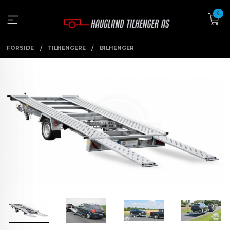
Gå
0
til
innholdet
FORSIDE
TILHENGERE
BILHENGER