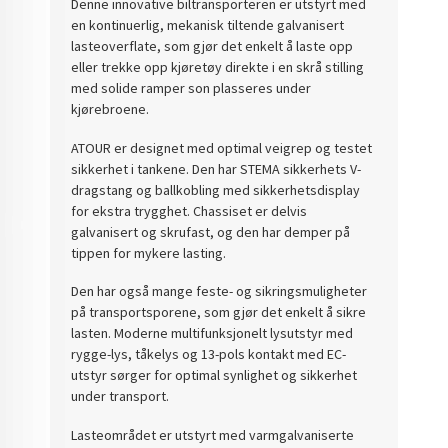
Denne innovative biltransporteren er utstyrt med
en kontinuerlig, mekanisk tiltende galvanisert
lasteoverflate, som gjør det enkelt å laste opp
eller trekke opp kjøretøy direkte i en skrå stilling
med solide ramper son plasseres under
kjørebroene.
ATOUR er designet med optimal veigrep og testet
sikkerhet i tankene. Den har STEMA sikkerhets V-
dragstang og ballkobling med sikkerhetsdisplay
for ekstra trygghet. Chassiset er delvis
galvanisert og skrufast, og den har demper på
tippen for mykere lasting.
Den har også mange feste- og sikringsmuligheter
på transportsporene, som gjør det enkelt å sikre
lasten. Moderne multifunksjonelt lysutstyr med
rygge-lys, tåkelys og 13-pols kontakt med EC-
utstyr sørger for optimal synlighet og sikkerhet
under transport.
Lasteområdet er utstyrt med varmgalvaniserte