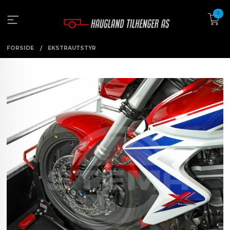
Gå
0
til
innholdet
FORSIDE
EKSTRAUTSTYR