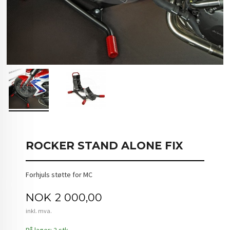
ROCKER STAND ALONE FIX
Forhjuls støtte for MC
Pris
NOK
2 000,00
inkl. mva.